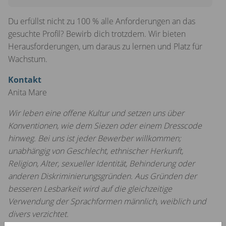
Teamplayer-Qualitäten
Du erfüllst nicht zu 100 % alle Anforderungen an das
Gute Deutsch- und Polnischkenntnisse (Englisch ist ein
gesuchte Profil? Bewirb dich trotzdem. Wir bieten
Plus) sowie EDV-Anwenderkenntnisse (wie Google
Herausforderungen, um daraus zu lernen und Platz für
Sheets, Word und Excel)
Wachstum.
Kontakt
Anita Mare
Wir leben eine offene Kultur und setzen uns über
Konventionen, wie dem Siezen oder einem Dresscode
hinweg. Bei uns ist jeder Bewerber willkommen;
unabhängig von Geschlecht, ethnischer Herkunft,
Religion, Alter, sexueller Identität, Behinderung oder
anderen Diskriminierungsgründen. Aus Gründen der
besseren Lesbarkeit wird auf die gleichzeitige
Verwendung der Sprachformen männlich, weiblich und
divers verzichtet.