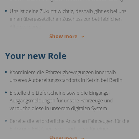
Uns ist deine Zukunft wichtig, deshalb gibt es bei uns
einen übergesetzlichen Zuschuss zur betrieblichen
Altersvorsorge
Show more
Dein Engagement wird belohnt - wir bezahlen deine
Überstunden
Your new Role
28 Tage Urlaub zum Start und nach einem Jahr 30 Tage
Koordiniere die Fahrzeugbewegungen innerhalb
unseres Aufbereitungsstandorts in Ketzin bei Berlin
Erstelle die Lieferscheine sowie die Eingangs-
Ausgangsmeldungen für unsere Fahrzeuge und
verbuche diese in unserem digitalen System
Bereite die erforderliche Anzahl an Fahrzeugen für die
Entry und Exit Checks vor und sorge für einen
reibungslosen Arbeitsablauf unserer
Show more