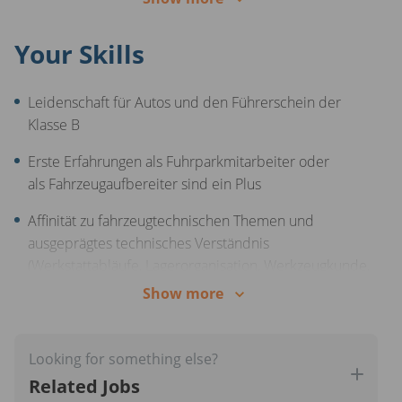
Fahrzeugbewerter
Your Skills
Stelle die Priorisierung unserer Fahrzeuge bei den
Waschanlagen sicher und sorge für die fachgerechte
Fahrzeugaufbereitung im Innen- und Außenbereich
Leidenschaft für Autos und den Führerschein der
Klasse B
Übernimm allgemeine administrative Aufgaben,
scanne und übermittle Dokumente über unsere App
Erste Erfahrungen als Fuhrparkmitarbeiter oder
und verwalte unseren Fahrzeugbestand
als Fahrzeugaufbereiter sind ein Plus
Affinität zu fahrzeugtechnischen Themen und
ausgeprägtes technisches Verständnis
(Werkstattabläufe, Lagerorganisation, Werkzeugkunde,
etc.)
Show more
Koordinierte, strukturierte und selbstständige
Arbeitsweise
Looking for something else?
Belastbarkeit, Eigeninitiative sowie ausgeprägte
Related Jobs