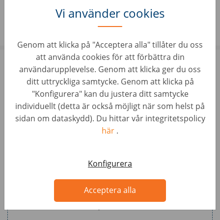
Vi använder cookies
Genom att klicka på "Acceptera alla" tillåter du oss
att använda cookies för att förbättra din
Apply now!
användarupplevelse. Genom att klicka ger du oss
ditt uttryckliga samtycke. Genom att klicka på
"Konfigurera" kan du justera ditt samtycke
Complete your job application by uploading your CV at the
individuellt (detta är också möjligt när som helst på
top of this application form. You can upload additional
sidan om dataskydd). Du hittar vår integritetspolicy
attachments, such as a cover letter or portfolio at the
här
.
bottom.
Resume / CV
Konfigurera
Format: pdf, doc, docx
Acceptera alla
Attach your resume here