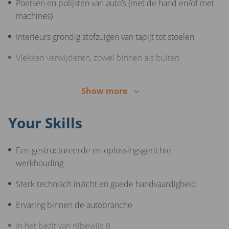
Poetsen en polijsten van auto’s (met de hand en/of met
& psychologische ondersteuning)
machines)
Korting op elektronica, mode, reizen en uitjes via ons
Interieurs grondig stofzuigen van tapijt tot stoelen
medewerkersplatform
Vlekken verwijderen, zowel binnen als buiten
Lak polijsten zodat swirls, hologrammen en lichte
Show more
krassen verdwijnen
Zorgen dat elke auto er strak, schoon en netjes bij staat
Your Skills
Een gestructureerde en oplossingsgerichte
werkhouding
Sterk technisch inzicht en goede handvaardigheid
Ervaring binnen de autobranche
In het bezit van rijbewijs B