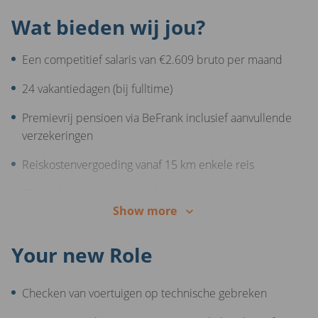
Wat bieden wij jou?
Een competitief salaris van €2.609 bruto per maand
24 vakantiedagen (bij fulltime)
Premievrij pensioen via BeFrank inclusief aanvullende
verzekeringen
Reiskostenvergoeding vanaf 15 km enkele reis
Flexibele werktijden; een 4x9 werkweek is
Show more
bijvoorbeeld mogelijk
Sportschoolkorting per maand bovenop fiscaal
Your new Role
voordeel
Kwalitatieve en comfortabele werkkleding
Checken van voertuigen op technische gebreken
Gratis en onbeperkt toegang tot OpenUp (mindfulness