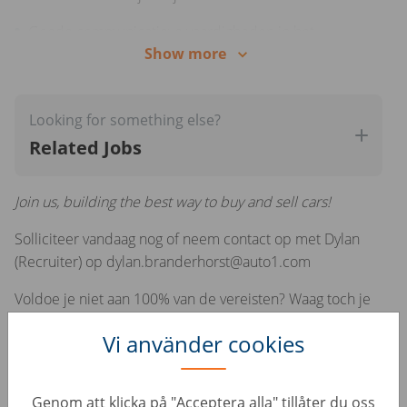
Goede communicatieve vaardigheden in het
Show more
Nederlands en/of Engels
Looking for something else?
Related Jobs
Join us, building the best way to buy and sell cars!
Solliciteer vandaag nog of neem contact op met Dylan
(Recruiter) op dylan.branderhorst@auto1.com
Voldoe je niet aan 100% van de vereisten? Waag toch je
kans en solliciteer! We bieden ruimte voor groei en
Vi använder cookies
uitdagingen om van te leren.
Bij AUTO1 Group hebben we een open cultuur en
Genom att klicka på "Acceptera alla" tillåter du oss
geloven we in directe communicatie en diversiteit. Dit