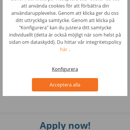
att använda cookies för att förbättra din
betekent dat we willen dat iedereen zich welkom voelt
användarupplevelse. Genom att klicka ger du oss
bij ons en dat we gelijke kansen bieden voor iedereen,
ditt uttryckliga samtycke. Genom att klicka på
ongeacht sekse, etniciteit, religie, leeftijd, seksuele
"Konfigurera" kan du justera ditt samtycke
oriëntatie, handicap of andere niet-
individuellt (detta är också möjligt när som helst på
prestatiegerelateerde factor.
sidan om dataskydd). Du hittar vår integritetspolicy
Acquisitie naar aanleiding van deze vacature wordt niet
här
.
op prijs gesteld.
WhatsApp met ons!
<- https://wa.me/31644859618?text=
Konfigurera
Acceptera alla
Apply now!