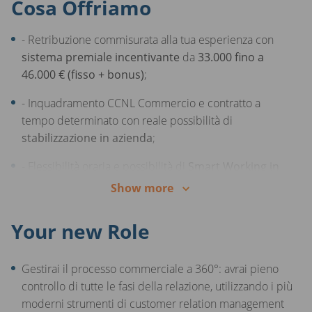
Cosa Offriamo
- Retribuzione commisurata alla tua esperienza con
sistema premiale incentivante
da
33.000 fino a
46.000 € (fisso + bonus)
;
- Inquadramento CCNL Commercio e contratto a
tempo determinato con reale possibilità di
stabilizzazione in azienda
;
- Flessibilità oraria e possibilità di
Smart Working in
modalità ibrida
;
Show more
- Percorso di carriera strutturato, con riconoscimento
Your new Role
costante dei tuoi risultati;
Programmi di formazione continua in aula e on the job
Gestirai il processo commerciale a 360°: avrai pieno
per una visione a 360° del business e la piena
controllo di tutte le fasi della relazione, utilizzando i più
gestione del tuo portfolio clienti
;
moderni strumenti di customer relation management