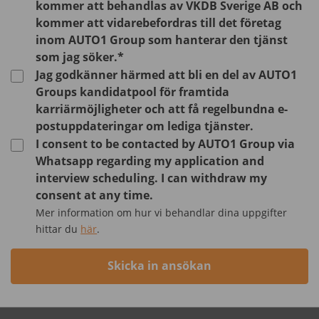
kommer att behandlas av VKDB Sverige AB och
kommer att vidarebefordras till det företag
inom AUTO1 Group som hanterar den tjänst
som jag söker.*
Jag godkänner härmed att bli en del av AUTO1
Groups kandidatpool för framtida
karriärmöjligheter och att få regelbundna e-
postuppdateringar om lediga tjänster.
I consent to be contacted by AUTO1 Group via
Whatsapp regarding my application and
interview scheduling. I can withdraw my
consent at any time.
Mer information om hur vi behandlar dina uppgifter
hittar du
här
.
Skicka in ansökan