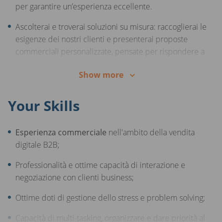
per garantire un’esperienza eccellente.
- Contesto internazionale e in crescita, dove il talento,
le competenze e la passione fanno la differenza!
Ascolterai e troverai soluzioni su misura: raccoglierai le
esigenze dei nostri clienti e presenterai proposte
commerciali personalizzate, pensate per rispondere a
ogni necessità.
Show more
Condurrai trattative di successo: accompagnerai i
clienti nel processo di vendita, motivandoli e
Your Skills
supportandoli nelle loro decisioni d’acquisto sulla
piattaforma AUTO1.com.
Esperienza commerciale
nell'ambito della vendita
Gestirai e svilupperai relazioni di valore: ti occuperai di
digitale B2B;
seguire e fidelizzare un portafoglio di clienti già attivi
Professionalità e ottime capacità di interazione e
sulla piattaforma, diventando il loro punto di
negoziazione con clienti business;
riferimento.
Ottime doti di gestione dello stress e problem solving;
Svilupperai nuove opportunità di business: sarai
protagonista nel contattare e ingaggiare
Capacità di multi-tasking, organizzare e dare priorità al