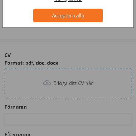
e 216/03
Acceptera alla
CV
Format: pdf, doc, docx
Bifoga ditt CV här
Förnamn
Efternamn